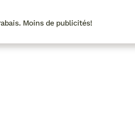
R VIP
SE CONNECTER
CODES PROMO
abais. Moins de publicités!
!
EAUTÉ
MODE
BIEN-ÊTRE
CUISINE
CULTURE