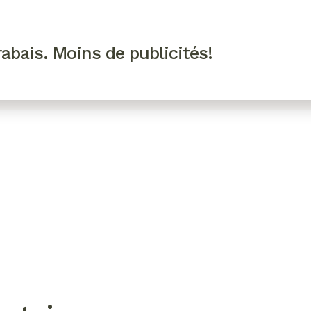
R VIP
SE CONNECTER
CODES PROMO
abais. Moins de publicités!
!
EAUTÉ
MODE
BIEN-ÊTRE
CUISINE
CULTURE