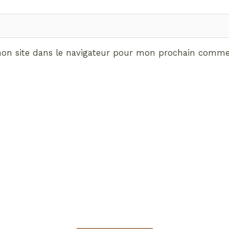
on site dans le navigateur pour mon prochain commen
ABONNEMENT VIP
vrez les avantages de d
Radieuses VIP