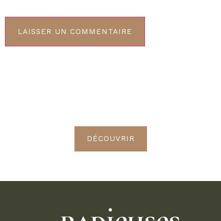
ABONNEMENT VIP
Découvrez les avantages de
devenir Radieuses VIP
DÉCOUVRIR