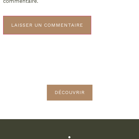
commentaire.
ABONNEMENT VIP
Découvrez les avantages de
devenir Radieuses VIP
DÉCOUVRIR