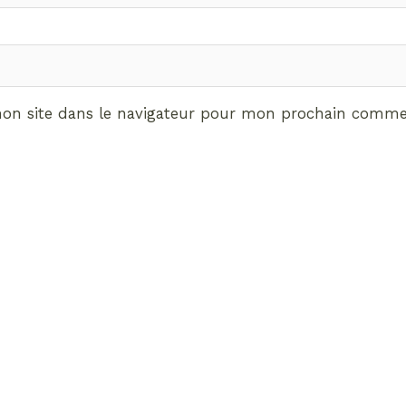
on site dans le navigateur pour mon prochain commen
ABONNEMENT VIP
vrez les avantages de d
Radieuses VIP