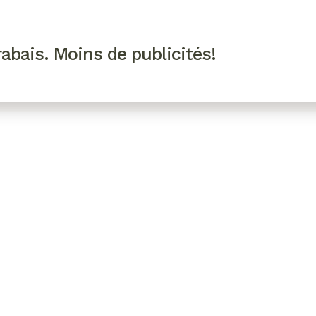
R VIP
SE CONNECTER
CODES PROMO
abais. Moins de publicités!
!
EAUTÉ
MODE
BIEN-ÊTRE
CUISINE
CULTURE