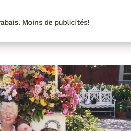
R VIP
SE CONNECTER
CODES PROMO
abais. Moins de publicités!
!
EAUTÉ
MODE
BIEN-ÊTRE
CUISINE
CULTURE