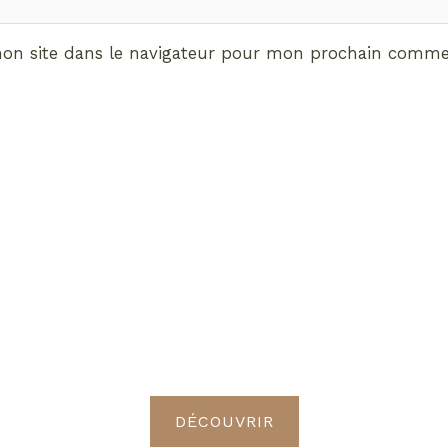
on site dans le navigateur pour mon prochain commen
ABONNEMENT VIP
vrez les avantages de d
Radieuses VIP
DÉCOUVRIR