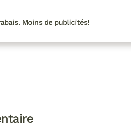
R VIP
SE CONNECTER
CODES PROMO
abais. Moins de publicités!
!
EAUTÉ
MODE
BIEN-ÊTRE
CUISINE
CULTURE
ntaire