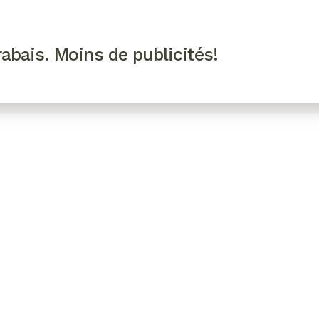
R VIP
SE CONNECTER
CODES PROMO
abais. Moins de publicités!
!
EAUTÉ
MODE
BIEN-ÊTRE
CUISINE
CULTURE