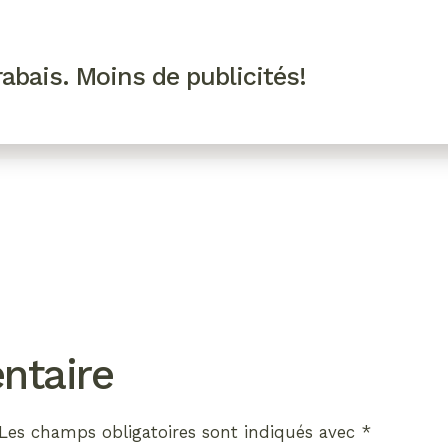
R VIP
SE CONNECTER
CODES PROMO
abais. Moins de publicités!
!
EAUTÉ
MODE
BIEN-ÊTRE
CUISINE
CULTURE
ntaire
Les champs obligatoires sont indiqués avec
*