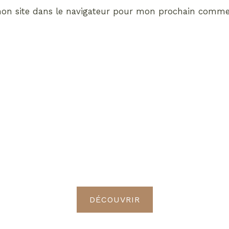
on site dans le navigateur pour mon prochain commen
ABONNEMENT VIP
vrez les avantages de d
Radieuses VIP
DÉCOUVRIR