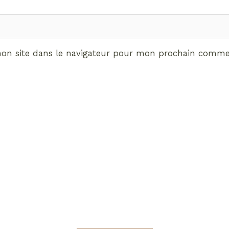
on site dans le navigateur pour mon prochain commen
ABONNEMENT VIP
vrez les avantages de d
Radieuses VIP