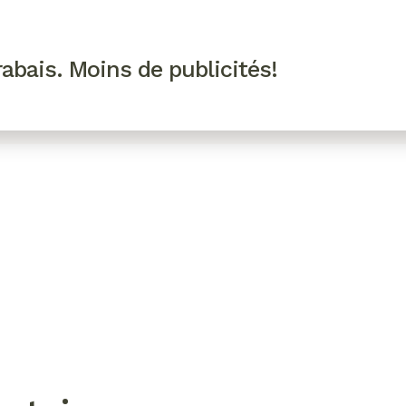
R VIP
SE CONNECTER
CODES PROMO
abais. Moins de publicités!
!
EAUTÉ
MODE
BIEN-ÊTRE
CUISINE
CULTURE