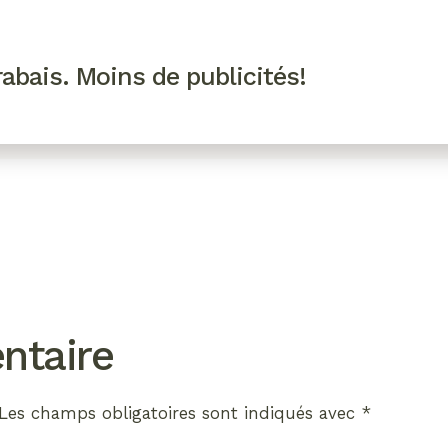
R VIP
SE CONNECTER
CODES PROMO
abais. Moins de publicités!
!
EAUTÉ
MODE
BIEN-ÊTRE
CUISINE
CULTURE
ntaire
Les champs obligatoires sont indiqués avec
*