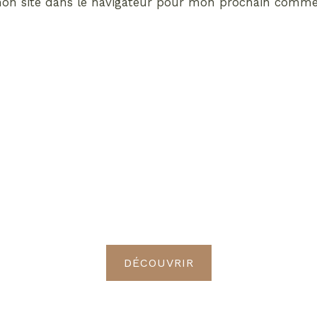
on site dans le navigateur pour mon prochain commen
ABONNEMENT VIP
vrez les avantages de d
Radieuses VIP
DÉCOUVRIR