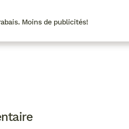
R VIP
SE CONNECTER
CODES PROMO
abais. Moins de publicités!
!
EAUTÉ
MODE
BIEN-ÊTRE
CUISINE
CULTURE
ntaire