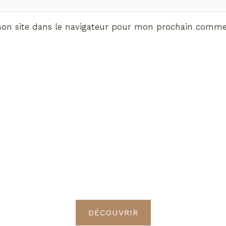
on site dans le navigateur pour mon prochain commen
ABONNEMENT VIP
vrez les avantages de d
Radieuses VIP
DÉCOUVRIR