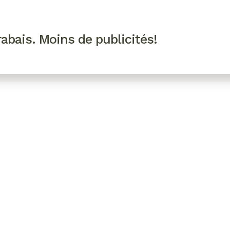
R VIP
SE CONNECTER
CODES PROMO
abais. Moins de publicités!
!
EAUTÉ
MODE
BIEN-ÊTRE
CUISINE
CULTURE