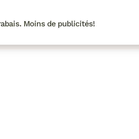
R VIP
SE CONNECTER
CODES PROMO
abais. Moins de publicités!
!
EAUTÉ
MODE
BIEN-ÊTRE
CUISINE
CULTURE