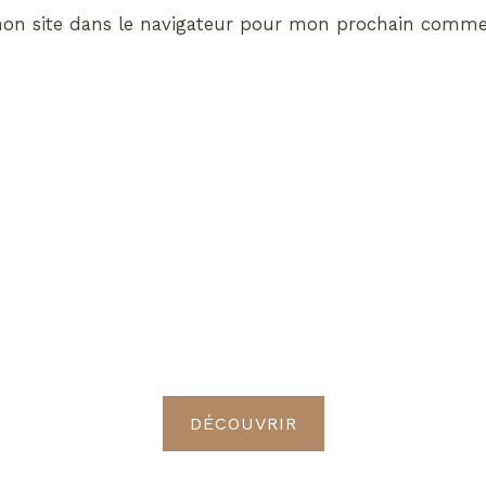
on site dans le navigateur pour mon prochain commen
ABONNEMENT VIP
vrez les avantages de d
Radieuses VIP
DÉCOUVRIR