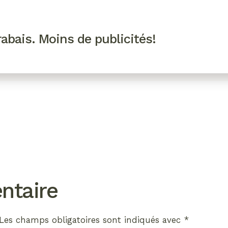
R VIP
SE CONNECTER
CODES PROMO
abais. Moins de publicités!
!
EAUTÉ
MODE
BIEN-ÊTRE
CUISINE
CULTURE
ntaire
Les champs obligatoires sont indiqués avec
*