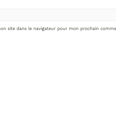
on site dans le navigateur pour mon prochain commen
ABONNEMENT VIP
vrez les avantages de d
Radieuses VIP