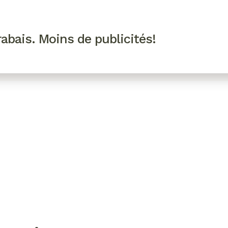
R VIP
SE CONNECTER
CODES PROMO
abais. Moins de publicités!
!
EAUTÉ
MODE
BIEN-ÊTRE
CUISINE
CULTURE