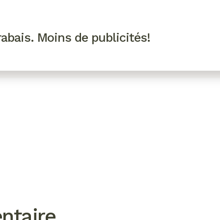
R VIP
SE CONNECTER
CODES PROMO
abais. Moins de publicités!
!
EAUTÉ
MODE
BIEN-ÊTRE
CUISINE
CULTURE
ntaire