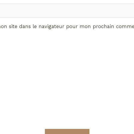
on site dans le navigateur pour mon prochain commen
ABONNEMENT VIP
vrez les avantages de d
Radieuses VIP