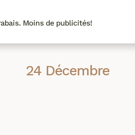
R VIP
SE CONNECTER
CODES PROMO
abais. Moins de publicités!
!
EAUTÉ
MODE
BIEN-ÊTRE
CUISINE
CULTURE
24 Décembre