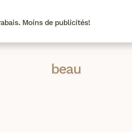
R VIP
SE CONNECTER
CODES PROMO
abais. Moins de publicités!
!
EAUTÉ
MODE
BIEN-ÊTRE
CUISINE
CULTURE
beau