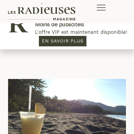
Plus de concours. Plus de rabais.
Moins de publicités!
L'offre VIP est maintenant disponible!
couche-tard
EN SAVOIR PLUS