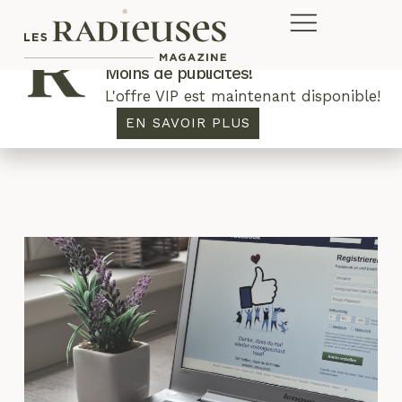
Plus de concours. Plus de rabais.
Moins de publicités!
L'offre VIP est maintenant disponible!
critique
EN SAVOIR PLUS