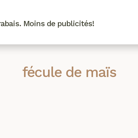
R VIP
SE CONNECTER
CODES PROMO
abais. Moins de publicités!
!
EAUTÉ
MODE
BIEN-ÊTRE
CUISINE
CULTURE
fécule de maïs