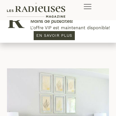
Plus de concours. Plus de rabais.
Moins de publicités!
L'offre VIP est maintenant disponible!
housse
EN SAVOIR PLUS