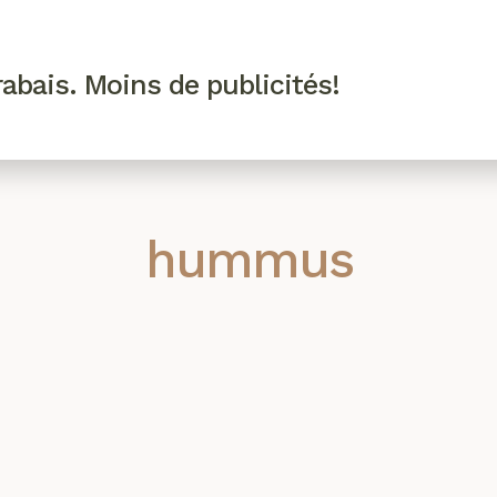
R VIP
SE CONNECTER
CODES PROMO
abais. Moins de publicités!
!
EAUTÉ
MODE
BIEN-ÊTRE
CUISINE
CULTURE
hummus