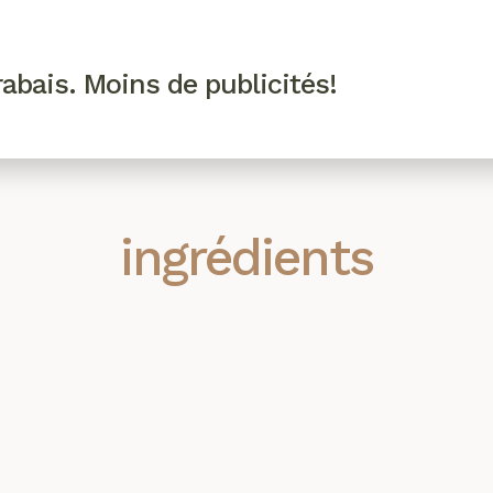
R VIP
SE CONNECTER
CODES PROMO
abais. Moins de publicités!
!
EAUTÉ
MODE
BIEN-ÊTRE
CUISINE
CULTURE
ingrédients