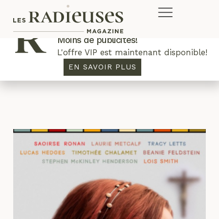
Plus de concours. Plus de rabais.
Moins de publicités!
L'offre VIP est maintenant disponible!
Meryl Streep
EN SAVOIR PLUS