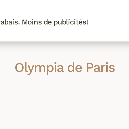
R VIP
SE CONNECTER
CODES PROMO
abais. Moins de publicités!
!
EAUTÉ
MODE
BIEN-ÊTRE
CUISINE
CULTURE
Olympia de Paris