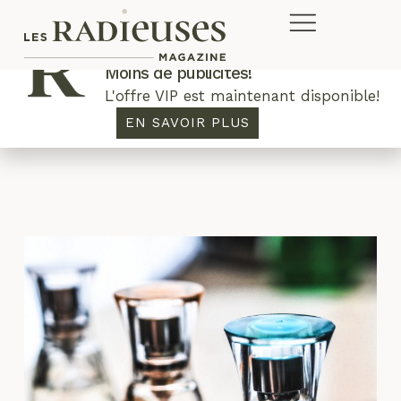
Plus de concours. Plus de rabais.
Moins de publicités!
L'offre VIP est maintenant disponible!
parfum
EN SAVOIR PLUS