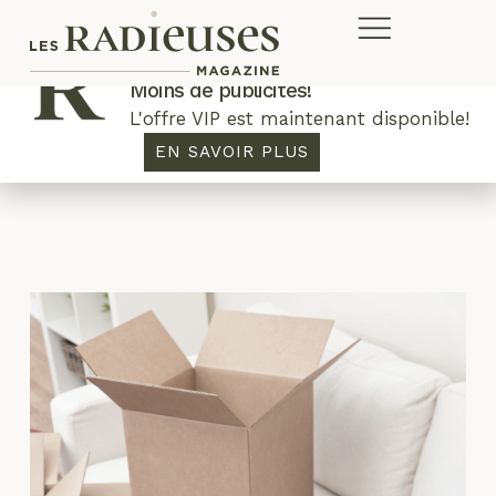
Plus de concours. Plus de rabais.
Moins de publicités!
L'offre VIP est maintenant disponible!
testament
EN SAVOIR PLUS