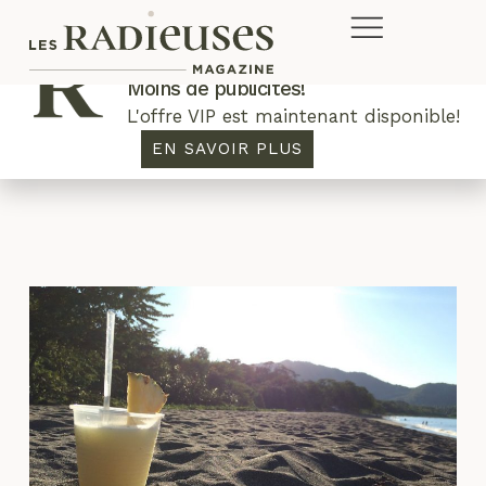
Plus de concours. Plus de rabais.
Moins de publicités!
L'offre VIP est maintenant disponible!
voyager seule
EN SAVOIR PLUS