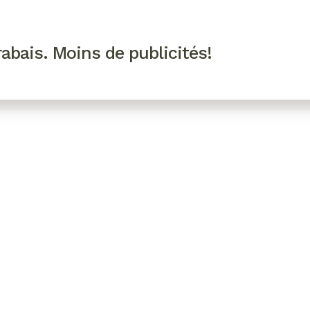
R VIP
SE CONNECTER
CODES PROMO
abais. Moins de publicités!
!
EAUTÉ
MODE
BIEN-ÊTRE
CUISINE
CULTURE