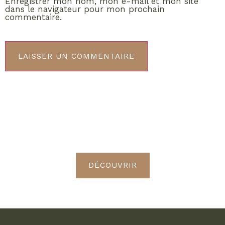
Enregistrer mon nom, mon e-mail et mon site
dans le navigateur pour mon prochain
commentaire.
ABONNEMENT VIP
Découvrez les avantages de
devenir Radieuses VIP
DÉCOUVRIR