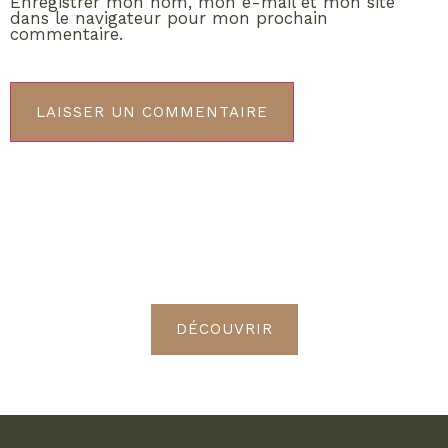
Enregistrer mon nom, mon e-mail et mon site
dans le navigateur pour mon prochain
commentaire.
ABONNEMENT VIP
Découvrez les avantages de
devenir Radieuses VIP
DÉCOUVRIR