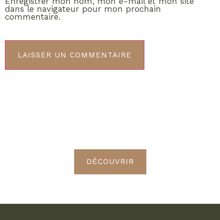
Enregistrer mon nom, mon e-mail et mon site
dans le navigateur pour mon prochain
commentaire.
ABONNEMENT VIP
Découvrez les avantages de
devenir Radieuses VIP
DÉCOUVRIR