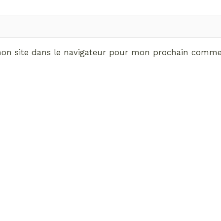
on site dans le navigateur pour mon prochain commen
ABONNEMENT VIP
vrez les avantages de d
Radieuses VIP