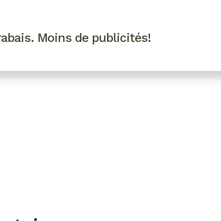
R VIP
SE CONNECTER
CODES PROMO
abais. Moins de publicités!
!
EAUTÉ
MODE
BIEN-ÊTRE
CUISINE
CULTURE