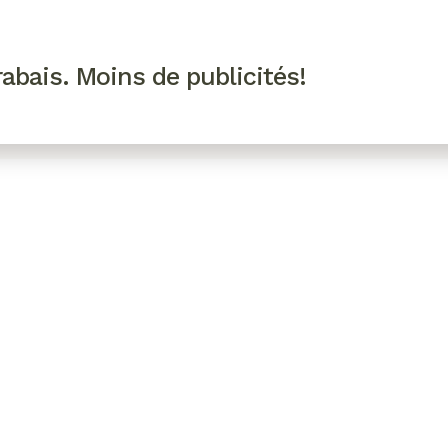
R VIP
SE CONNECTER
CODES PROMO
abais. Moins de publicités!
!
EAUTÉ
MODE
BIEN-ÊTRE
CUISINE
CULTURE