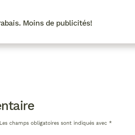
R VIP
SE CONNECTER
CODES PROMO
abais. Moins de publicités!
!
EAUTÉ
MODE
BIEN-ÊTRE
CUISINE
CULTURE
ntaire
Les champs obligatoires sont indiqués avec
*