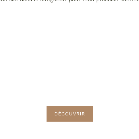
ABONNEMENT VIP
vrez les avantages de d
Radieuses VIP
DÉCOUVRIR