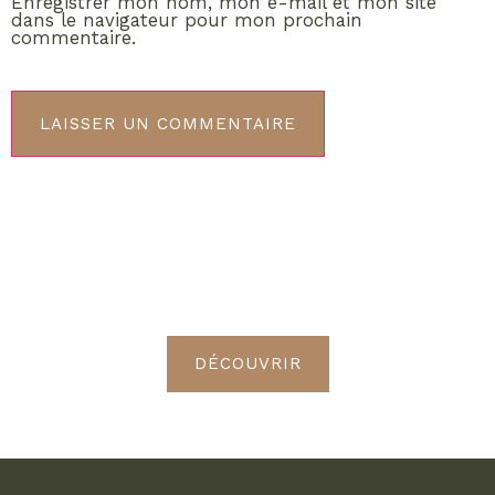
Enregistrer mon nom, mon e-mail et mon site
dans le navigateur pour mon prochain
commentaire.
ABONNEMENT VIP
Découvrez les avantages de
devenir Radieuses VIP
DÉCOUVRIR