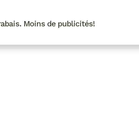
R VIP
SE CONNECTER
CODES PROMO
abais. Moins de publicités!
!
EAUTÉ
MODE
BIEN-ÊTRE
CUISINE
CULTURE