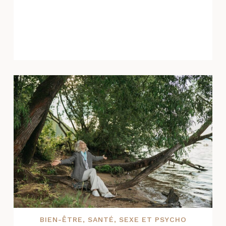
BIEN-ÊTRE
,
SANTÉ
,
SEXE ET PSYCHO