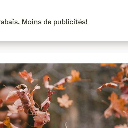
R VIP
SE CONNECTER
CODES PROMO
abais. Moins de publicités!
!
EAUTÉ
MODE
BIEN-ÊTRE
CUISINE
CULTURE