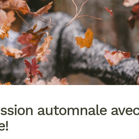
ession automnale ave
e!