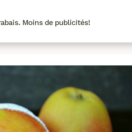
R VIP
SE CONNECTER
CODES PROMO
abais. Moins de publicités!
!
EAUTÉ
MODE
BIEN-ÊTRE
CUISINE
CULTURE