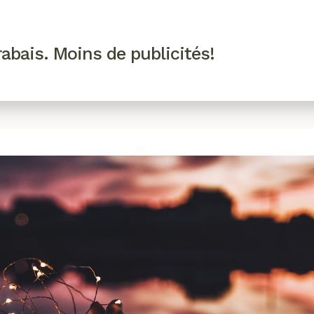
R VIP
SE CONNECTER
CODES PROMO
abais. Moins de publicités!
!
EAUTÉ
MODE
BIEN-ÊTRE
CUISINE
CULTURE