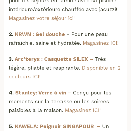
pour les séjours en famille avec sa piscine
intérieure/extérieure chauffée avec jacuzzi!
Magasinez votre séjour ici!
2.
KRWN : Gel douche
– Pour une peau
rafraîchie, saine et hydratée.
Magasinez ICI!
3.
Arc’teryx : Casquette SILEX –
Très
légère, pliable et respirante.
Disponible en 2
couleurs ICI!
4.
Stanley: Verre à vin –
Conçu pour les
moments sur la terrasse ou les soirées
paisibles à la maison.
Magasinez ICI!
5.
KAWELA: Peignoir SINGAPOUR –
Un