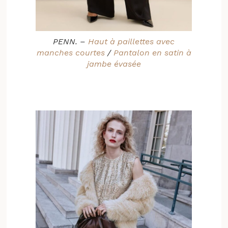
PENN. –
Haut à paillettes avec
manches courtes
/
Pantalon en satin à
jambe évasée