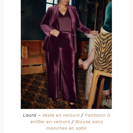
Laura –
Veste en velours
/
Pantalon à
enfiler en velours
/
Blouse sans
manches en satin