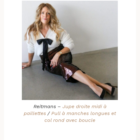
Reitmans –
Jupe droite midi à
paillettes
/
Pull à manches longues et
col rond avec boucle