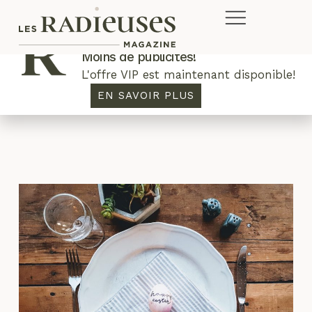
Plus de concours. Plus de rabais.
Moins de publicités!
L'offre VIP est maintenant disponible!
agneau
EN SAVOIR PLUS