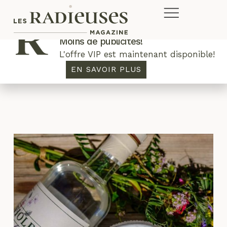
Plus de concours. Plus de rabais.
Moins de publicités!
L'offre VIP est maintenant disponible!
cocktail
EN SAVOIR PLUS