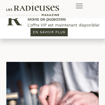
Plus de concours. Plus de rabais.
Moins de publicités!
L'offre VIP est maintenant disponible!
shaker
EN SAVOIR PLUS