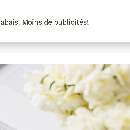
R VIP
SE CONNECTER
CODES PROMO
abais. Moins de publicités!
!
EAUTÉ
MODE
BIEN-ÊTRE
CUISINE
CULTURE