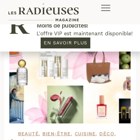
Plus de concours. Plus de rabais.
Moins de publicités!
L'offre VIP est maintenant disponible!
EN SAVOIR PLUS
BEAUTÉ
,
BIEN-ÊTRE
,
CUISINE
,
DÉCO
,